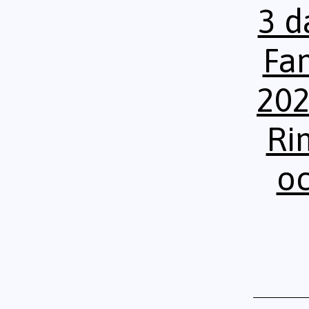
3 d
Fam
202
Ri
oc