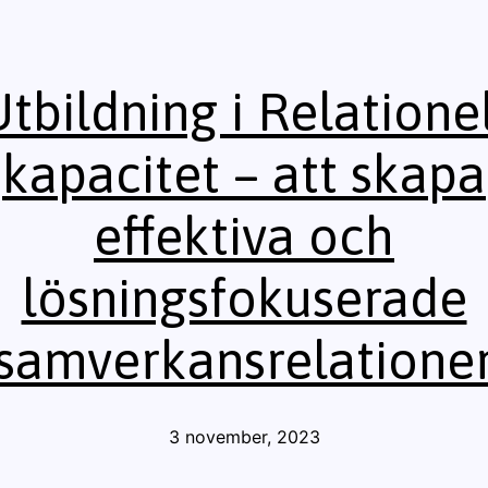
tbildning i Relatione
kapacitet – att skapa
effektiva och
lösningsfokuserade
samverkansrelatione
Publicerat
3 november, 2023
den