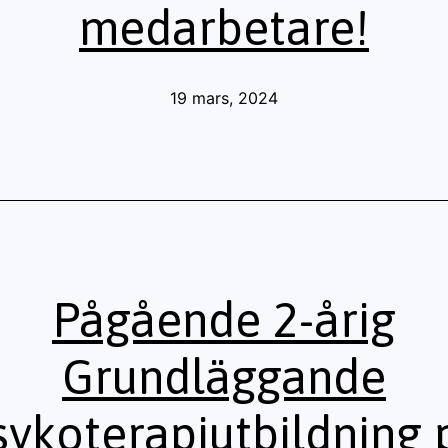
medarbetare!
Publicerat
19 mars, 2024
den
Pågående 2-årig
Grundläggande
sykoterapiutbildning 