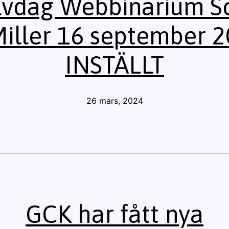
vdag Webbinarium S
iller 16 september 
INSTÄLLT
Publicerat
26 mars, 2024
den
GCK har fått nya