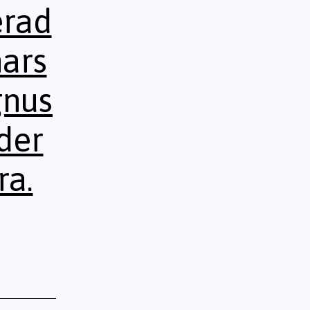
erad
mars
gnus
der
ra.