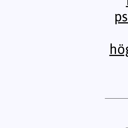
ps
hög