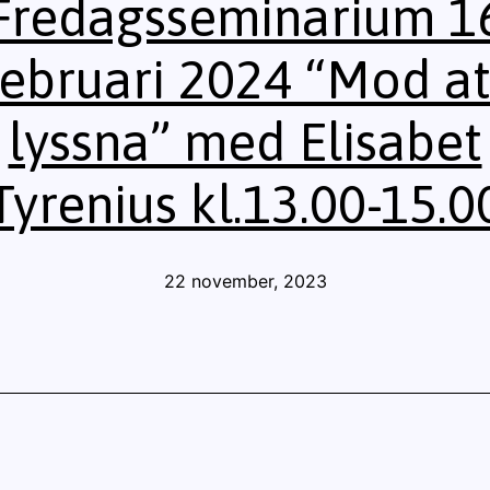
Fredagsseminarium 1
februari 2024 “Mod at
lyssna” med Elisabet
Tyrenius kl.13.00-15.0
Publicerat
22 november, 2023
den