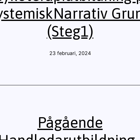
ystemiskNarrativ Gru
(Steg1)
Publicerat
23 februari, 2024
den
Pågående