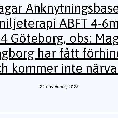
agar Anknytningsbas
iljeterapi ABFT 4-6
4 Göteborg, obs: Ma
ngborg har fått förhin
h kommer inte närva
Publicerat
22 november, 2023
den