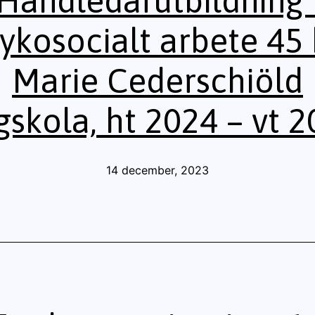
Handledarutbildning 
ykosocialt arbete 45
Marie Cederschiöld
skola, ht 2024 – vt 
Publicerat
14 december, 2023
den