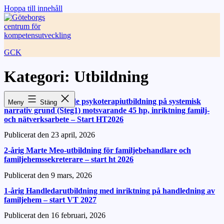
Hoppa till innehåll
GCK
Kategori:
Utbildning
2-årig Grundläggande psykoterapiutbildning på systemisk
Meny
Stäng
narrativ grund (Steg1) motsvarande 45 hp, inriktning familj-
och nätverksarbete – Start HT2026
Publicerat den
23 april, 2026
2-årig Marte Meo-utbildning för familjebehandlare och
familjehemssekreterare – start ht 2026
Publicerat den
9 mars, 2026
1-årig Handledarutbildning med inriktning på handledning av
familjehem – start VT 2027
Publicerat den
16 februari, 2026