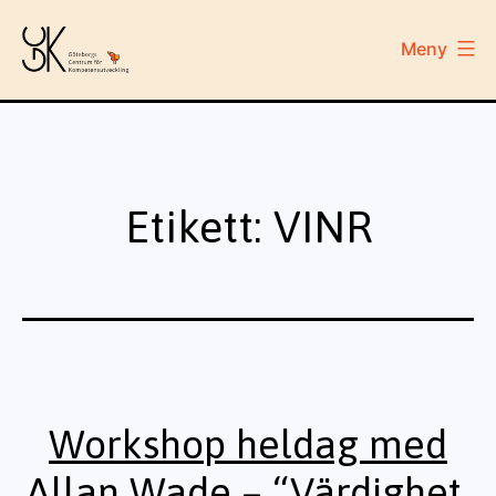
Hoppa
till
Meny
innehåll
GCK
Etikett:
VINR
Workshop heldag med
Allan Wade – “Värdighet,