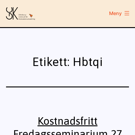
Hoppa
till
Meny
innehåll
GCK
Etikett:
Hbtqi
Kostnadsfritt
Fredagsseminarium 27