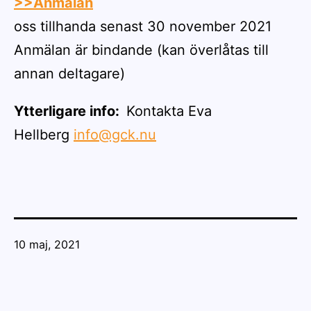
>>Anmälan
oss tillhanda senast 30 november 2021
Anmälan är bindande (kan överlåtas till
annan deltagare)
Ytterligare info
:
Kontakta Eva
Hellberg
info@gck.nu
Publicerat
10 maj, 2021
den