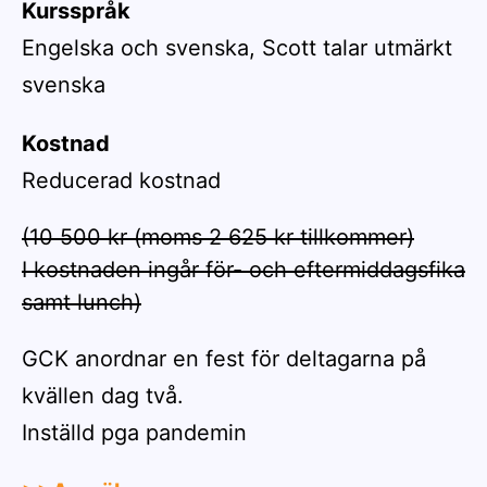
Kursspråk
Engelska och svenska, Scott talar utmärkt
svenska
Kostnad
Reducerad kostnad
(10 500 kr (moms 2 625 kr tillkommer)

I kostnaden ingår för- och eftermiddagsfika 
samt lunch)
GCK anordnar en fest för deltagarna på
kvällen dag två.
Inställd pga pandemin