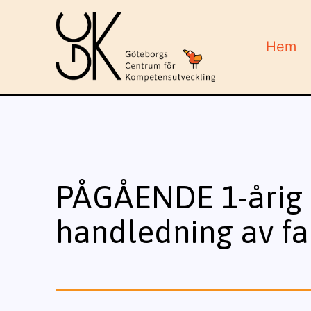
Hoppa
till
Hem
innehåll
GCK
PÅGÅENDE 1-årig 
handledning av fa