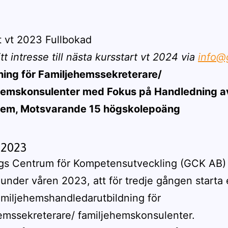
t vt 2023 Fullbokad
t intresse till nästa kursstart vt 2024
via
info@
ning för Familjehemssekreterare/
hemskonsulenter med Fokus på Handledning a
hem, Motsvarande 15 högskolepoäng
t 2023
gs Centrum för Kompetensutveckling (GCK AB)
nder våren 2023, att för tredje gången starta
amiljehemshandledarutbildning för
emssekreterare/ familjehemskonsulenter.