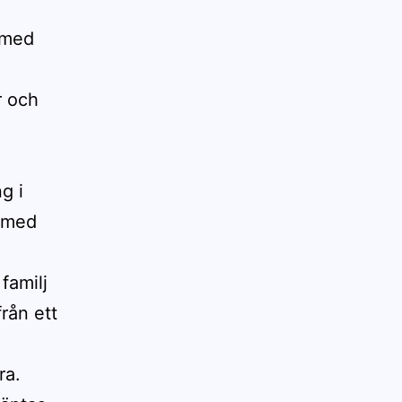
 med
r och
g i
 med
.
familj
rån ett
ra.