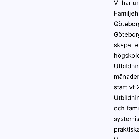
Vi har u
Familjeh
Göteborg
Göteborg
skapat e
högskol
Utbildni
månaden,
start vt
Utbildni
och fami
systemis
praktisk