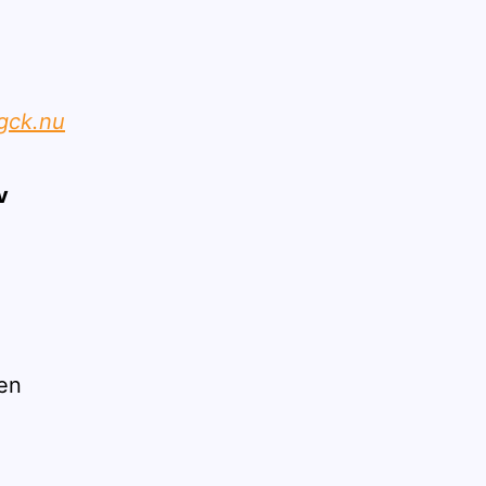
gck.nu
v
 en