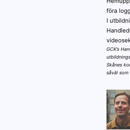
Hemuppgi
föra log
I utbild
Handledn
videosek
GCK’s Hand
utbildning
Skånes kom
såväl som 