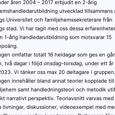
nder åren 2004 – 2017 erbjudit en 2-årig
emshandledarutbildning utvecklad tillsammans
s Universitet och familjehemssekreterare från
s stad. Vi har tagit med oss dessa erfarenhete
n 1-årig handledarutbildning som motsvarar 15
epoäng.
ngen omfattar totalt 16 heldagar som ges en gån
 två dagar i följd
onsdag-torsdag,
under ett år
 2023. Vi tänker oss max 20 deltagare i gruppen
ngen innehåller bland annat teorier kopplade till 
ljehem samt handledningsteori och metodik utif
kt narrativt perspektiv. Teoriavsnitt varvas med
a övningar, diskussioner, videoexempel med me