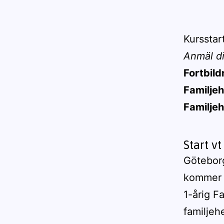
Kursstar
Anmäl dit
Fortbild
Familje
Familje
Sta
rt v
Götebor
kommer u
1-årig F
familjeh