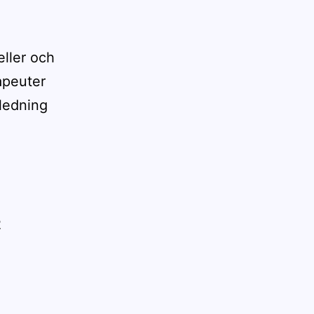
ller och
apeuter
ledning
2