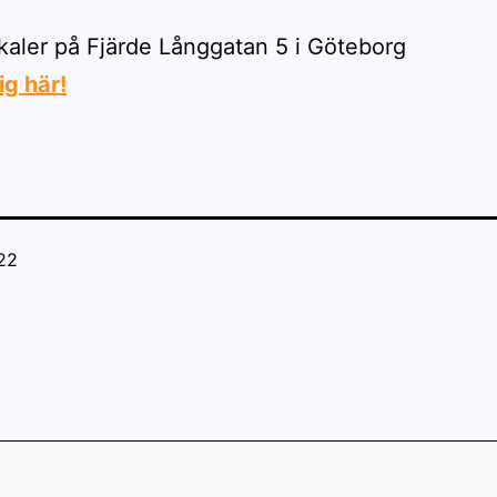
kaler på Fjärde Långgatan 5 i Göteborg
g här!
022