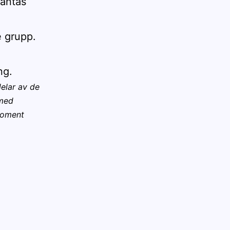
väntas
e grupp.
ng.
delar av de
 med
moment