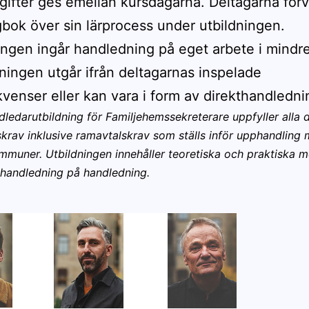
fter ges emellan kursdagarna. Deltagarna för
gbok över sin lärprocess under utbildningen.
ningen ingår handledning på eget arbete i mindr
ingen utgår ifrån deltagarnas inspelade
venser eller kan vara i form av direkthandledni
ledarutbildning för Familjehemssekreterare uppfyller alla 
skrav inklusive ramavtalskrav som ställs inför upphandling
muner. Utbildningen innehåller teoretiska och praktiska 
handledning på handledning.