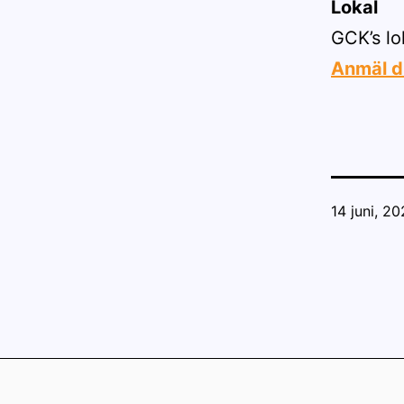
Lokal
GCK’s lo
Anmäl di
Publicerat
14 juni, 2
den