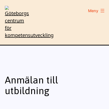
Hoppa
till
Meny
innehåll
GCK
Anmälan till
utbildning