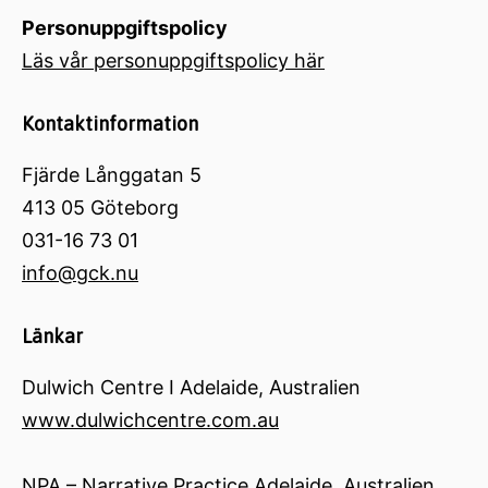
Personuppgiftspolicy
Läs vår personuppgiftspolicy här
Kontaktinformation
Fjärde Långgatan 5
413 05 Göteborg
031-16 73 01
info@gck.nu
Länkar
Dulwich Centre I Adelaide, Australien
www.dulwichcentre.com.au
NPA – Narrative Practice Adelaide, Australien