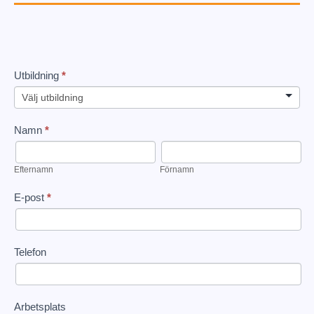
Utbildning
*
Anmälan
till
utbildning
Namn
*
Efternamn
Förnamn
Efternamn
Förnamn
E-post
*
Telefon
Arbetsplats