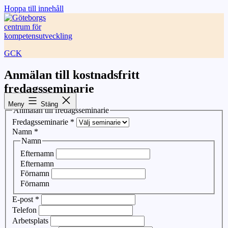
Hoppa till innehåll
GCK
Anmälan till kostnadsfritt
fredagsseminarie
Meny
Stäng
Anmälan till fredagsseminarie
Fredagsseminarie
*
Namn
*
Namn
Efternamn
Efternamn
Förnamn
Förnamn
E-post
*
Telefon
Arbetsplats